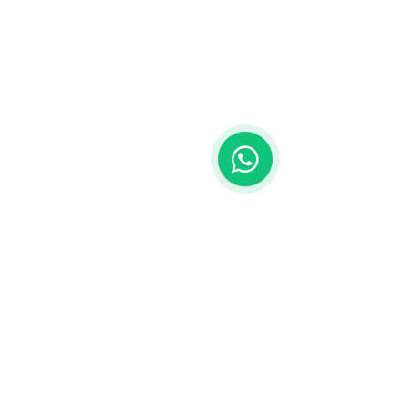
ecommerce
marketing
sitiweb martinsicuro
sitiweb alba adriatica
nuovo sito web teramo
e commerce
sito web