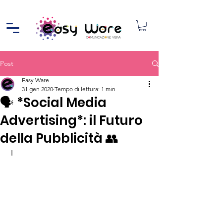
Post
Easy Ware
31 gen 2020
Tempo di lettura: 1 min
🗣 *Social Media
Advertising*: il Futuro
della Pubblicità 👥
 I