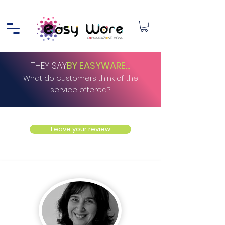
THEY SAY
BY EASYWARE...
What do customers think of the
service offered?
Leave your review