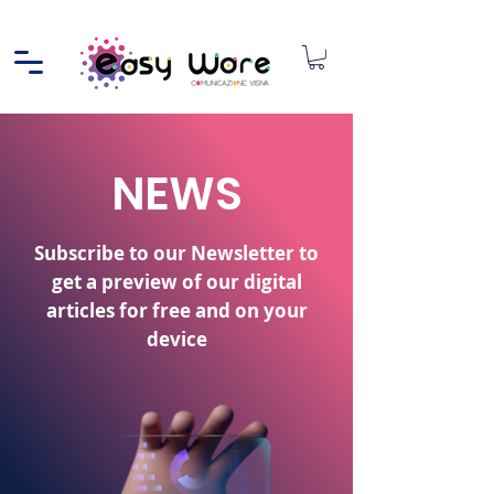
NEWS
Subscribe to our Newsletter to
get a preview of our digital
articles for free and on your
device