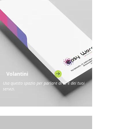
Volantini
Usa questo spazio per parlare di te e dei tuoi
servizi.