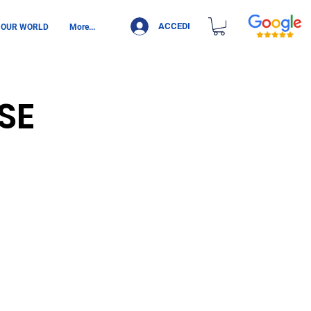
ACCEDI
 OUR WORLD
More...
SE