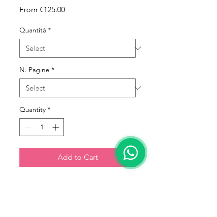
Sale Price
From
€125.00
Quantità
*
N. Pagine
*
Quantity
*
Add to Cart