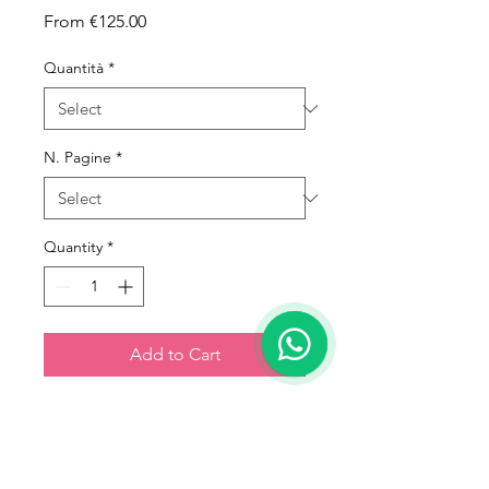
Sale Price
From
€125.00
Quantità
*
N. Pagine
*
Quantity
*
Add to Cart