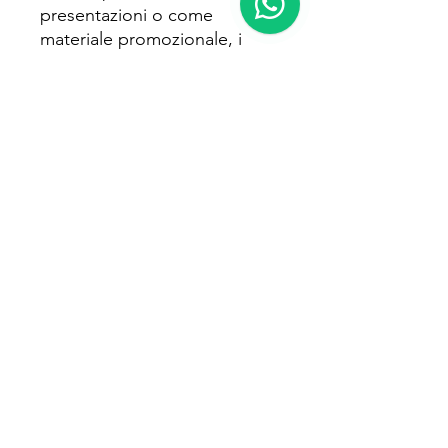
presentazioni o come
materiale promozionale, i
nostri pieghevoli a forma
quadrata sono progettati per
comunicare il tuo messaggio
in modo chiaro e impattante.
Ordina oggi stesso i tuoi
pieghevoli quadrati
personalizzati e fai risaltare la
tua comunicazione con stile!
Tutti i diritti riservati: Easy Ware
Via De Filippo, 14 - Martinsicuro (TE)
Tel:
+39.08611620722
Mail:
direzionale@easy-ware.it