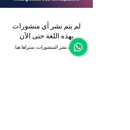
لم يتم نشر أي منشورات
بهذه اللغة حتى الآن
بمجرد نشر المنشورات، ستراها هنا.
Tutti i diritti riservati: Easy Ware
Via De Filippo, 14 - Martinsicuro (TE)
Tel:
+39.08611620722
Mail:
direzionale@easy-ware.it
P.iva:
02067680674
Privacy Policy
| GDPR
Le tue preferenze
relative alla privacy