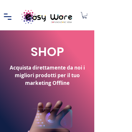
SHOP
Acquista direttamente da noi i
migliori prodotti per il tuo
marketing Offline