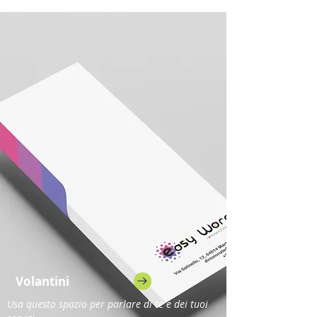
Volantini
Usa questo spazio per parlare di te e dei tuoi