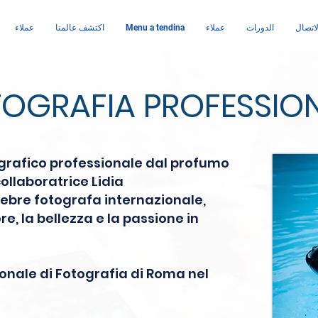
اتصال
الدورات
عملاء
Menu a tendina
اكتشف عالمنا
عملاء
OGRAFIA PROFESSIO
tografico professionale dal profumo
collaboratrice Lidia
lebre fotografa internazionale,
e, la bellezza e la passione in
ionale di Fotografia di Roma nel