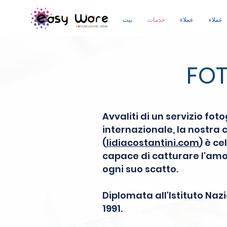
عملاء
عملاء
خدمات
بيت
FOT
Avvaliti di un servizio fo
internazionale, la nostra 
(
lidiacostantini.com
) è
ce
capace di catturare l'amor
ogni suo scatto.
Diplomata all'Istituto Naz
1991.