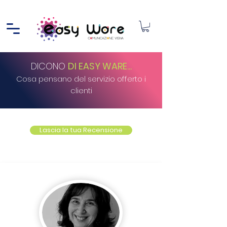
DICONO
DI EASY WARE...
Cosa pensano del servizio offerto i
clienti
Lascia la tua Recensione