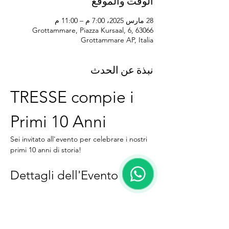
الوقت والموقع
28 مارس 2025، 7:00 م – 11:00 م
Grottammare, Piazza Kursaal, 6, 63066
Grottammare AP, Italia
نبذة عن الحدث
TRESSE compie i 
Primi 10 Anni
Sei invitato all'evento per celebrare i nostri 
primi 10 anni di storia!
Dettagli dell'Evento
Data:
 11 aprile
Luogo:
 L'Attico sul mare, Grottammare