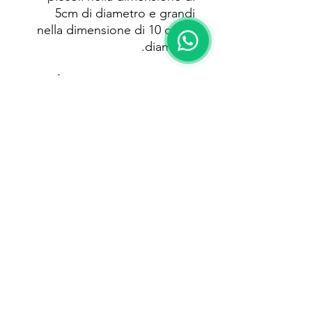
5cm di diametro e grandi
nella dimensione di 10 cm di
diametro.
Perfetti per artigiani, negozi,
eventi speciali o
semplicemente per un tocco
personale su qualsiasi
oggetto, i nostri adesivi
rotondi sono facili da usare e
altamente resistenti.
Ordina i tuoi adesivi
personalizzati oggi stesso!