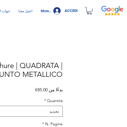
ACCEDI
More...
اعمل معنا
جهات ال
hure | QUADRATA |
UNTO METALLICO
سعر البيع
بدءًا من
85.00€
*
Quantità
تحديد
*
N. Pagine