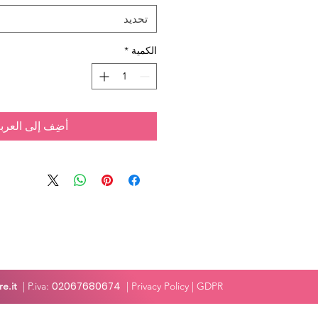
تحديد
الكمية
*
أضِف إلى العرب
02067680674
e.it
| P.iva:
|
Privacy Policy
| GDPR