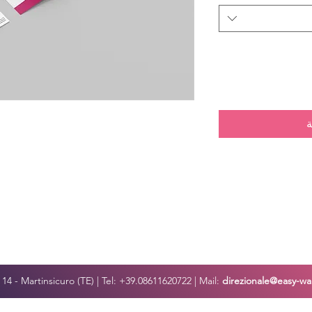
ة
o, 14 - Martinsicuro (TE) | Tel: +39.08611620722 | Mail:
direzionale@easy-war