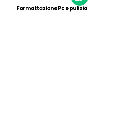
Formattazione Pc e pulizia
Sostituzione/implementa
zione Hardware
Assemblaggio PC da
Lavoro o Gaming
Installazione Software /
manutenzione Gestionali
Assistenza Ticketing per
Ufficio e Negozi