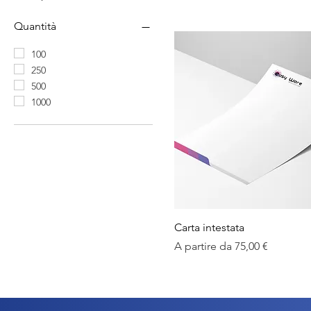
Quantità
100
250
500
1000
Vista rapida
Carta intestata
Prezzo scontato
A partire da
75,00 €