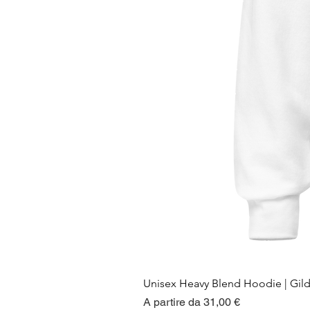
Unisex Heavy Blend Hoodie | Gil
Prezzo scontato
A partire da
31,00 €