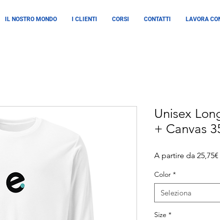
IL NOSTRO MONDO
I CLIENTI
CORSI
CONTATTI
LAVORA CON
Unisex Long
+ Canvas 3
A partire da
25,75€
Color
*
Seleziona
Size
*