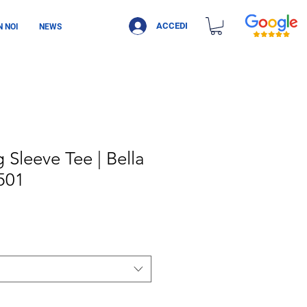
ACCEDI
 NOI
NEWS
 Sleeve Tee | Bella
501
Prezzo scontato