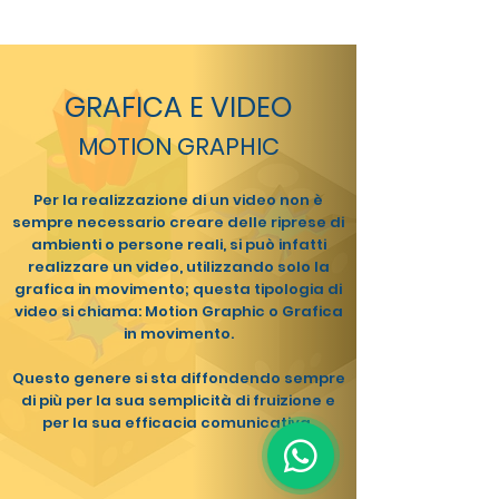
GRAFICA E VIDEO
MOTION GRAPHIC
Per la realizzazione di un video non è
sempre necessario creare delle riprese di
ambienti o persone reali, si può infatti
realizzare un video, utilizzando solo la
grafica in movimento; questa tipologia di
video si chiama: Motion Graphic o Grafica
in movimento.
Questo genere si sta diffondendo sempre
di più per la sua semplicità di fruizione e
per la sua efficacia comunicativa.