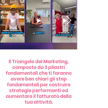
Il Triangolo del Marketing,
composto da 3 pilastri
fondamentali che ti faranno
avere ben chiari gli step
fondamentali per costruire
strategie performanti ed
aumentare il fatturato della
tua attività.