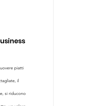
business
uovere piatti 
agliate, il 
le, si riducono 