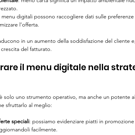
bientale
: meno carta significa un impatto ambientale rido
ezzato.
 i menu digitali possono raccogliere dati sulle preferenze d
mizzare l’offerta.
raducono in un aumento della soddisfazione del cliente e,
rescita del fatturato.
re il menu digitale nella strate
 è solo uno strumento operativo, ma anche un potente all
 sfruttarlo al meglio:
erte speciali
: possiamo evidenziare piatti in promozion
ggiornandoli facilmente.