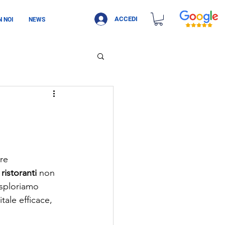
ACCEDI
 NOI
NEWS
re 
ristoranti
 non 
esploriamo 
ale efficace, 