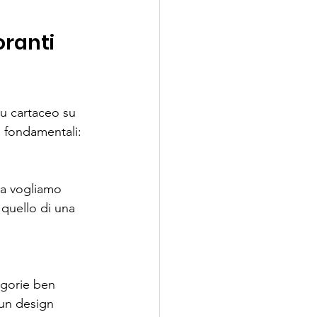
ranti 
nu cartaceo su 
i fondamentali:
ra vogliamo 
quello di una 
egorie ben 
 un design 