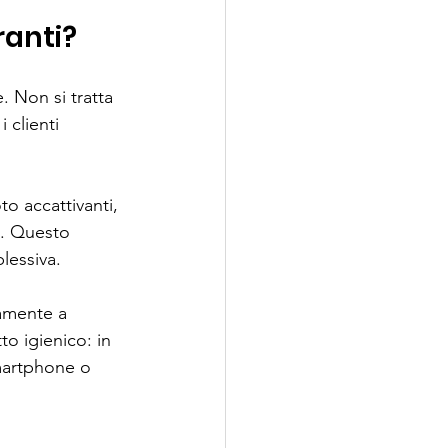
ranti?
. Non si tratta 
 clienti 
o accattivanti, 
i. Questo 
lessiva.
damente a 
o igienico: in 
martphone o 