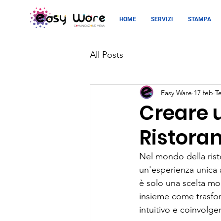
HOME
SERVIZI
STAMPA
All Posts
Easy Ware
17 feb
T
Creare 
Ristora
Nel mondo della risto
un'esperienza unica a
è solo una scelta mo
insieme come trasfor
intuitivo e coinvolge