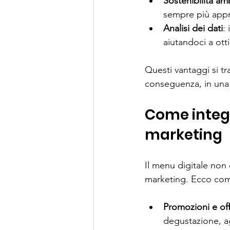
Sostenibilità am
sempre più appr
Analisi dei dati
:
aiutandoci a otti
Questi vantaggi si t
conseguenza, in una c
Come integra
marketing
Il menu digitale non
marketing. Ecco come
Promozioni e off
degustazione, a