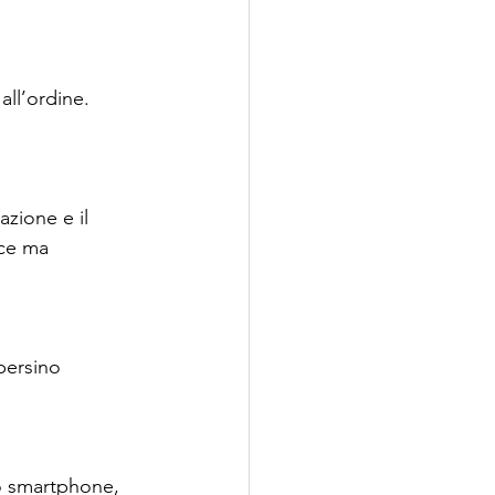
all’ordine. 
azione e il 
ice ma 
persino 
to smartphone, 