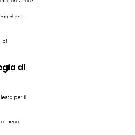
tto, un valore 
ei clienti, 
 di 
gia di 
eato per il 
e o menù 