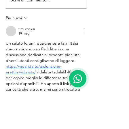
Scrivi un commento...
Integra un chatbot AI
Integra un cha
per siti Wix: la guida
per siti Wix: l
completa
completa
Più nuovi
timi cpeksi
19 mag
Un saluto forum, qualche sera fa in Italia 
stavo navigando su Reddit e in una 
discussione dedicata ai prodotti Vidalista 
diversi utenti consigliavano di leggere 
https://vidalista.to/disfunzione-
erettile/vidalista/
 vidalista tadalafil 40 mg 
per capire meglio le differenze tra le 
opzioni disponibili. Ho aperto il link più per 
curiosità che altro, ma mi sono ritrovato a 
leggere diverse parti dell’articolo perché il 
linguaggio era molto semplice e diretto. Mi 
ha colpito soprattutto il fatto che non 
sembrasse il classico testo pieno di 
pubblicità aggressive…
Mostra altro