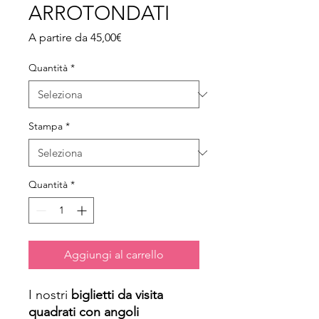
ARROTONDATI
Prezzo scontato
A partire da
45,00€
Quantità
*
Stampa
*
Quantità
*
Aggiungi al carrello
I nostri
biglietti da visita
quadrati con angoli