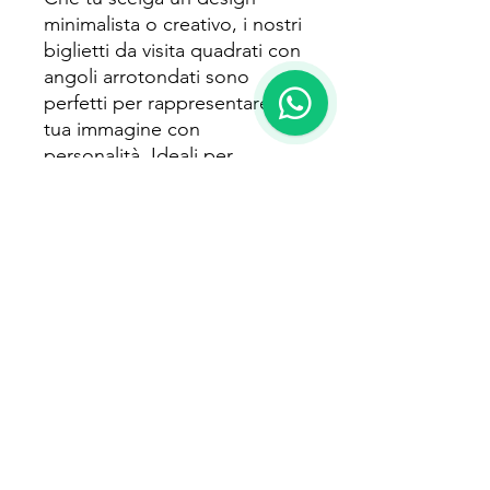
minimalista o creativo, i nostri
biglietti da visita quadrati con
angoli arrotondati sono
perfetti per rappresentare la
tua immagine con
personalità. Ideali per
professionisti, eventi o per
rafforzare il tuo brand, sono
uno strumento indispensabile
per lasciare un'impressione
duratura.
Ordina oggi stesso i tuoi
biglietti da visita quadrati con
angoli arrotondati e comunica
il tuo stile con eleganza!