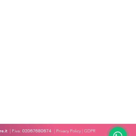
02067680674
e.it
| P.iva:
|
Privacy Policy
| GDPR