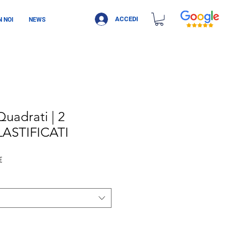
ACCEDI
 NOI
NEWS
Quadrati | 2
LASTIFICATI
Prezzo scontato
€