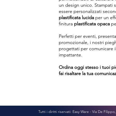
un design unico. Stampati s
essere personalizzati second
plastificata lucida
per un effe
finitura
plastificata opaca
per
Perfetti per eventi, presen
promozionale, i nostri pieg
progettati per comunicare 
impattante.
Ordina oggi stesso i tuoi pi
fai risaltare la tua comunica
Tutti i diritti riservati: Easy Ware - Via De Filipp