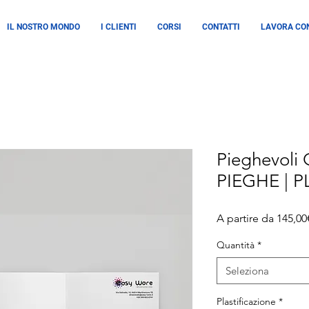
IL NOSTRO MONDO
I CLIENTI
CORSI
CONTATTI
LAVORA CON
Pieghevoli 
PIEGHE | P
A partire da
145,00
Quantità
*
Seleziona
Plastificazione
*