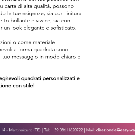
u carta di alta qualità, possono
o le tue esigenze, sia con finitura
tto brillante e vivace, sia con
 un look elegante e sofisticato.
tazioni o come materiale
hevoli a forma quadrata sono
il tuo messaggio in modo chiaro e
eghevoli quadrati personalizzati e
zione con stile!
o, 14 - Martinsicuro (TE) | Tel: +39.08611620722 | Mail:
direzionale@easy-war