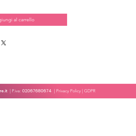
iungi al carrello
02067680674
e.it
| P.iva:
|
Privacy Policy
| GDPR
cy