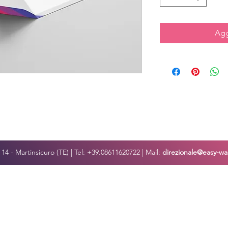
Agg
o, 14 - Martinsicuro (TE) | Tel: +39.08611620722 | Mail:
direzionale@easy-war
iva sulla raccolta
Le tue preferenze relative alla priva