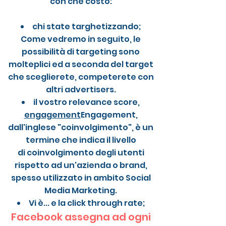
con che costo:
chi state targhetizzando;
Come vedremo in seguito, le
possibilità di targeting sono
molteplici ed a seconda del target
che sceglierete, competerete con
altri advertisers.
il vostro relevance score,
engagement
Engagement,
dall'inglese "coinvolgimento", è un
termine che indica il livello
di coinvolgimento degli utenti
rispetto ad un'azienda o brand,
spesso utilizzato in ambito Social
Media Marketing.
Vi è... e la click through rate;
Facebook assegna ad ogni