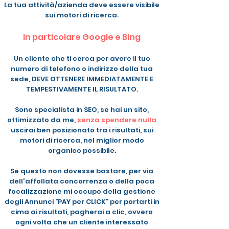
La tua attività/azienda deve essere visibile
sui motori di ricerca
.
In particolare Google e Bing
Un cliente che ti cerca per avere il tuo
numero di telefono o indirizzo della tua
sede, DEVE OTTENERE IMMEDIATAMENTE E
TEMPESTIVAMENTE IL RISULTATO.
Sono specialista in SEO, se hai un sito,
ottimizzato da me,
senza spendere nulla
uscirai ben posizionato tra i risultati, sui
motori di ricerca, nel miglior modo
organico possibile.
Se questo non dovesse bastare, per via
dell'affollata concorrenza o della poca
focalizzazione mi occupo della gestione
degli Annunci "PAY per CLICK" per portarti in
cima ai risultati, pagherai a clic, ovvero
ogni volta che un cliente interessato