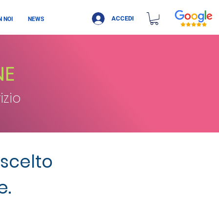
ACCEDI
 NOI
NEWS
NE
izio
 scelto
e.