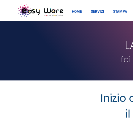
HOME
SERVIZI
STAMPA
L
fai
Inizio
i