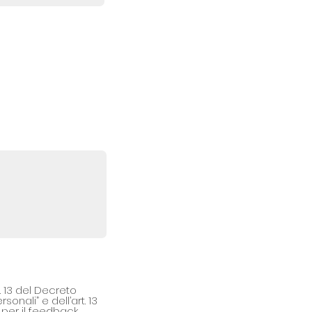
t. 13 del Decreto
onali” e dell’art. 13
 per il feedback