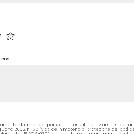
?
sione:
ttamento dei miei dati personali presenti nel cv ai sensi dell’ar
giugno 2003, n. 196 “Codice in materia di protezione dei dati pers
lamento UE 2016/679). Inoltre autorizzo una immagine profile