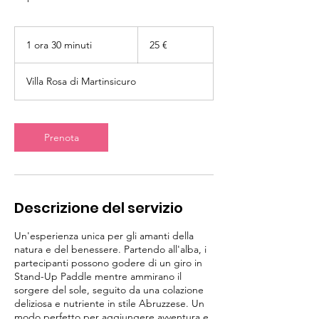
25
euro
1 ora 30 minuti
1
25 €
o
r
Villa Rosa di Martinsicuro
3
0
m
i
Prenota
n
u
t
i
Descrizione del servizio
Un'esperienza unica per gli amanti della
natura e del benessere. Partendo all'alba, i
partecipanti possono godere di un giro in
Stand-Up Paddle mentre ammirano il
sorgere del sole, seguito da una colazione
deliziosa e nutriente in stile Abruzzese. Un
modo perfetto per aggiungere avventura e