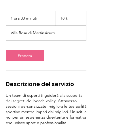
18
euro
1 ora 30 minuti
1
18 €
o
r
Villa Rosa di Martinsicuro
3
0
m
i
Prenota
n
u
t
i
Descrizione del servizio
Un team di esperti ti guiderà alla scoperta
dei segreti del beach volley. Attraverso
sessioni personalizzate, migliora le tue abilità
sportive mentre impari dai migliori. Unisciti a
noi per un'esperienza divertente e formativa
che unisce sport e professionalità!