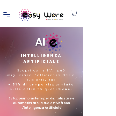
AI
INTELLIGENZA
ARTIFICIALE
Scopri come l'AI può
migliorare l'efficienza della
tua attività:
+ 51% di tempo risparmiato
sulle attività quotidiane.
Sviluppiamo sistemi per digitalizzare e
automatizzare la tua attività con
L'Intelligenza Artificiale