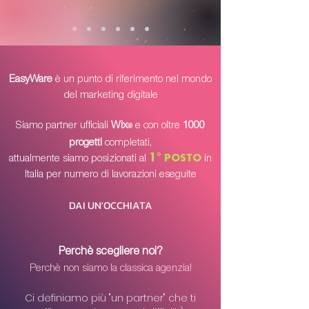
​​​EasyWare
è un punto di riferimento nel mondo
del marketing digitale
Siamo partner ufficiali
Wix
e c
on oltre
1000
®
progetti
completati,
1°
POSTO
attualmente siamo posizionati al
in
Italia per numero di lavorazioni eseguite
DAI UN'OCCHIATA
Perchè scegliere noi?
Perchè non siamo la classica agenzia!
Ci definiamo più "un partner" che ti