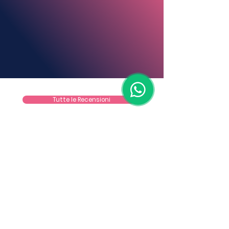
Tutte le Recensioni
EasyWare
sui social! Segui la
nostra Rivista Digitale!