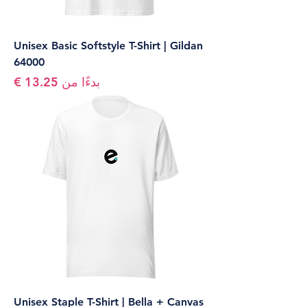
Unisex Basic Softstyle T-Shirt | Gildan
64000
سعر البيع
بدءًا من
Unisex Staple T-Shirt | Bella + Canvas