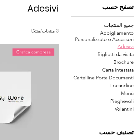
تصفح حسب
Adesivi
جميع المنتجات
3 منتجات/منتجًا
Abbigliamento
Personalizzato e Accessori
Adesivi
Grafica compresa
Biglietti da visita
Brochure
Carta intestata
Cartelline Porta Documenti
Locandine
Menù
Pieghevoli
Volantini
تصنيف حسب